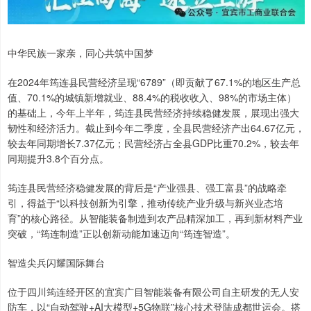
中华民族一家亲，同心共筑中国梦
在2024年筠连县民营经济呈现“6789”（即贡献了67.1%的地区生产总
值、70.1%的城镇新增就业、88.4%的税收收入、98%的市场主体）
的基础上，今年上半年，筠连县民营经济持续稳健发展，展现出强大
韧性和经济活力。截止到今年二季度，全县民营经济产出64.67亿元，
较去年同期增长7.37亿元；民营经济占全县GDP比重70.2%，较去年
同期提升3.8个百分点。
筠连县民营经济稳健发展的背后是“产业强县、强工富县”的战略牵
引，得益于“以科技创新为引擎，推动传统产业升级与新兴业态培
育”的核心路径。从智能装备制造到农产品精深加工，再到新材料产业
突破，“筠连制造”正以创新动能加速迈向“筠连智造”。
智造尖兵闪耀国际舞台
位于四川筠连经开区的宜宾广目智能装备有限公司自主研发的无人安
防车，以“自动驾驶+AI大模型+5G物联”核心技术登陆成都世运会。搭