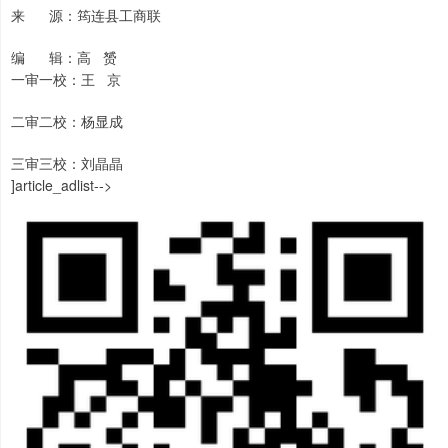
来 源：筠连县工商联
编 辑：高 赟
一审一校：王 京
二审二校：杨显成
三审三校：刘晶晶
]article_adlist-->