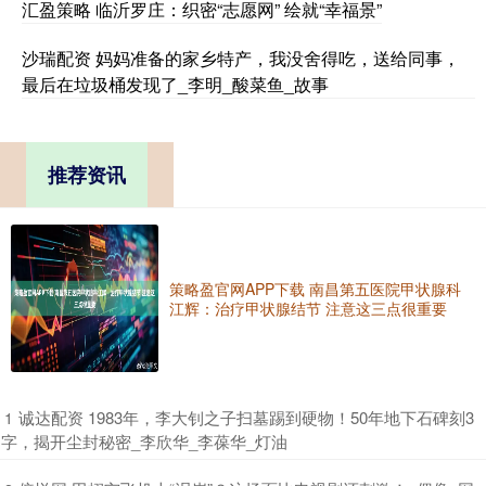
汇盈策略 临沂罗庄：织密“志愿网” 绘就“幸福景”
沙瑞配资 妈妈准备的家乡特产，我没舍得吃，送给同事，
最后在垃圾桶发现了_李明_酸菜鱼_故事
推荐资讯
策略盈官网APP下载 南昌第五医院甲状腺科
江辉：治疗甲状腺结节 注意这三点很重要
​诚达配资 1983年，李大钊之子扫墓踢到硬物！50年地下石碑刻3
1
字，揭开尘封秘密_李欣华_李葆华_灯油