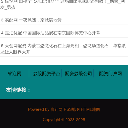
​倍悦网 田栩宁飞机上“泪崩”？这场面比电视剧还刺激！_偶像_网
2
友_男孩
​实配网 一夜风骤，京城满地诗
3
​嘉汇优配 中国国际油品展在南京国际博览中心开幕
4
​天创网配资 内蒙古恐龙化石在上海亮相，恐龙肠道化石、单指爪
5
龙让人眼界大开
睿迎网
炒股配资平台
配资炒股公司
配资门户网
友情链接：
Powered by
睿迎网
RSS地图
HTML地图
Copyright
© 2023-2025