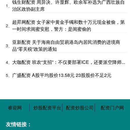
钱生财配资 周异决、许显辉、欧余军补选为广西壮族自
1、
治区政协副主席
超昇网配资 女子家中黄金手镯和数十万元现金被偷，第
2、
一时间求闺蜜安慰，警方：是闺蜜偷的
亚新配资 关于海南自由贸易港岛内居民消费的进境商
3、
品“零关税”政策的通知
大咖配资 班农“支招”：不仅要部署ICE，还要派空降师...
4、
广盛配资 A股平均股价13.58元 23股股价不足2元
5、
睿迎网
炒股配资平台
配资炒股公司
配资门户网
友情链接：