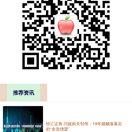
推荐资讯
恒汇证券 闫妮前夫邹伟：19年婚姻落幕后
的“余音绕梁”