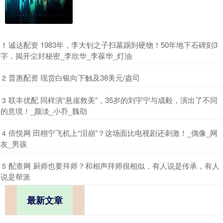
​诚达配资 1983年，李大钊之子扫墓踢到硬物！50年地下石碑刻3
1
字，揭开尘封秘密_李欣华_李葆华_灯油
​普惠配资 现货白银向下触及38美元/盎司
2
​联丰优配 同样演“悬崖救美”，35岁的刘宇宁与成毅，演出了不同
3
的意境！_颜淡_小乔_魏劭
​倍悦网 田栩宁飞机上“泪崩”？这场面比电视剧还刺激！_偶像_网
4
友_男孩
​配查网 厨师也要拜师？和相声拜师很相似，有人说是传承，有人
5
说是帮派
最新文章