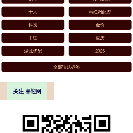
十大
惠红网配资
科技
金价
中证
重庆
溢诚优配
2026
全部话题标签
关注 睿迎网