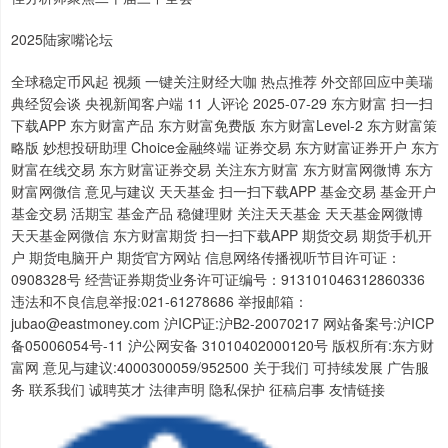
2025陆家嘴论坛
全球稳定币风起 视频 一键关注财经大咖 热点推荐 外交部回应中美瑞
典经贸会谈 央视新闻客户端 11 人评论 2025-07-29 东方财富 扫一扫
下载APP 东方财富产品 东方财富免费版 东方财富Level-2 东方财富策
略版 妙想投研助理 Choice金融终端 证券交易 东方财富证券开户 东方
财富在线交易 东方财富证券交易 关注东方财富 东方财富网微博 东方
财富网微信 意见与建议 天天基金 扫一扫下载APP 基金交易 基金开户
基金交易 活期宝 基金产品 稳健理财 关注天天基金 天天基金网微博
天天基金网微信 东方财富期货 扫一扫下载APP 期货交易 期货手机开
户 期货电脑开户 期货官方网站 信息网络传播视听节目许可证：
0908328号 经营证券期货业务许可证编号：913101046312860336
违法和不良信息举报:021-61278686 举报邮箱：
jubao@eastmoney.com 沪ICP证:沪B2-20070217 网站备案号:沪ICP
备05006054号-11 沪公网安备 31010402000120号 版权所有:东方财
富网 意见与建议:4000300059/952500 关于我们 可持续发展 广告服
务 联系我们 诚聘英才 法律声明 隐私保护 征稿启事 友情链接