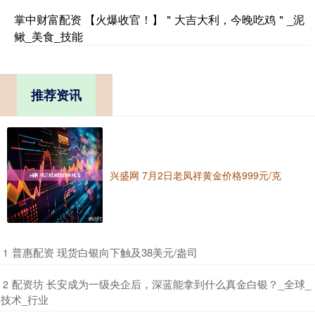
掌中财富配资 【火爆收官！】＂大吉大利，今晚吃鸡＂_泥
鳅_美食_技能
推荐资讯
兴盛网 7月2日老凤祥黄金价格999元/克
​普惠配资 现货白银向下触及38美元/盎司
1
​配资坊 长安成为一级央企后，深蓝能拿到什么真金白银？_全球_
2
技术_行业