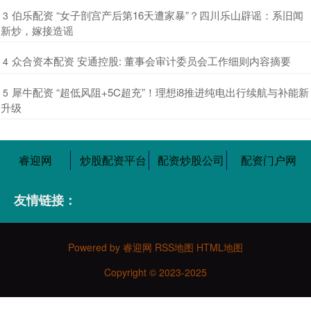
​伯乐配资 “女子剖宫产后第16天遭家暴”？四川乐山辟谣：系旧闻
3
新炒，嫁接造谣
​众合资本配资 安通控股: 董事会审计委员会工作细则内容摘要
4
​犀牛配资 “超低风阻+5C超充”！理想i8推进纯电出行续航与补能新
5
升级
睿迎网
炒股配资平台
配资炒股公司
配资门户网
友情链接：
Powered by
睿迎网
RSS地图
HTML地图
Copyright
© 2023-2025