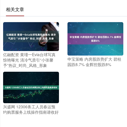
相关文章
亿融配资 黄瑾一Evia台球写真
申宝策略 内房股跌势扩大 碧桂
惊艳曝光 清冷气质引“小张馨
园跌8.7% 金辉控股跌8%
予”热议_时尚_风格_形象
兴盛网 12306务工人员春运预
约购票服务上线操作指南请收好