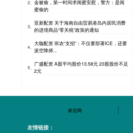
金被偷，第一时间求闺蜜安慰，警方：是闺
2、
蜜偷的
亚新配资 关于海南自由贸易港岛内居民消费
3、
的进境商品“零关税”政策的通知
大咖配资 班农“支招”：不仅要部署ICE，还要
4、
派空降师...
广盛配资 A股平均股价13.58元 23股股价不足
5、
2元
睿迎网
友情链接：