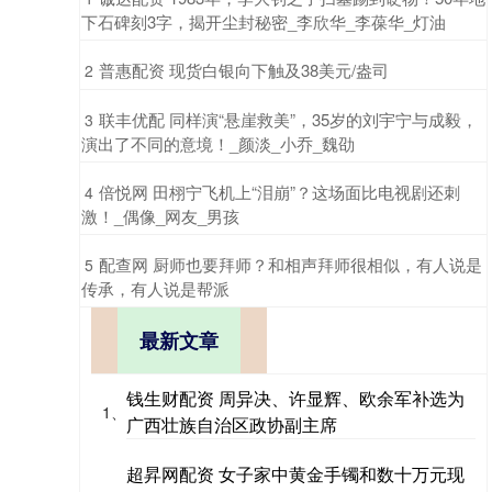
下石碑刻3字，揭开尘封秘密_李欣华_李葆华_灯油
​普惠配资 现货白银向下触及38美元/盎司
2
​联丰优配 同样演“悬崖救美”，35岁的刘宇宁与成毅，
3
演出了不同的意境！_颜淡_小乔_魏劭
​倍悦网 田栩宁飞机上“泪崩”？这场面比电视剧还刺
4
激！_偶像_网友_男孩
​配查网 厨师也要拜师？和相声拜师很相似，有人说是
5
传承，有人说是帮派
最新文章
钱生财配资 周异决、许显辉、欧余军补选为
1、
广西壮族自治区政协副主席
超昇网配资 女子家中黄金手镯和数十万元现