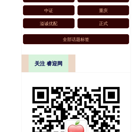
中证
重庆
溢诚优配
正式
全部话题标签
关注 睿迎网