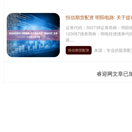
恒信期货配资 明阳电路: 关于
证券代码：300739证券简称：明阳电
123087债券简称：明电转债债券代
路....
来源：专业的股票配
恒信期货配资
睿迎网文章已