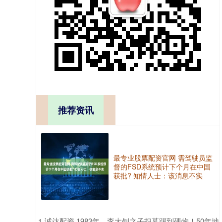
推荐资讯
最专业股票配资官网 需驾驶员监
督的FSD系统预计下个月在中国
获批? 知情人士：该消息不实
​诚达配资 1983年，李大钊之子扫墓踢到硬物！50年地
1