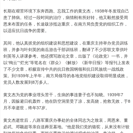
长期在艰苦环境下东奔西跑、忘我工作的黄文杰，1938年冬发现自己
患了肺病。经过一段时间的治疗，病情刚有所好转，他又毅然接受周
恩来布置的任务，长途跋涉抵达重庆，在南方局负责党的组织工作，
以适应抗日战争的需要。
其间，他认真抓党的组织建设和思想建设，在重庆主持举办党员训练
班，并参与叶剑英的南岳游击干部训练班，翻译了不少苏联文章供叶
剑英等人讲课参考。他还撰写政论文章，出版了《论政党》一书，并
以“绚云”“烂光”等笔名在《群众》《解放》《新华日报》等报刊上发表
了不少文章，积极宣传中共的抗日救国纲领和抗日民族统一战线政
策。到1939年上半年，南方局领导的各地党组织建设取得明显成效，
党员人数发展到8万多人。
黄文杰为党的事业埋头苦干，生病的事连妻子也不知晓。1939年7
月，因躲避日机轰炸，他在防空洞里受了凉，发高烧，抢救无效，于8
月不幸逝世，终年37岁。
黄文杰逝世后，八路军重庆办事处的全体同志为之致哀，周恩来、董
必武、邓颖超等亲自送葬至墓地。“他是我们党的骆驼，从来没有计较