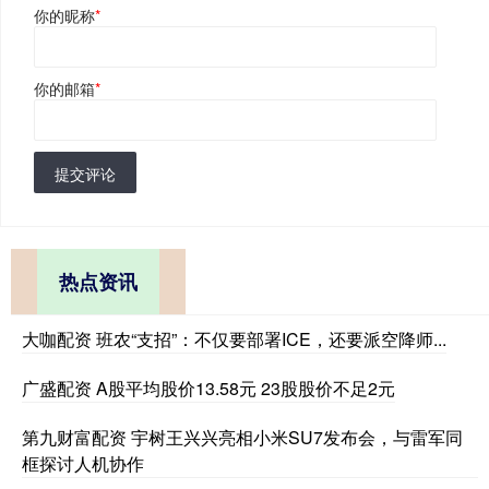
你的昵称
*
你的邮箱
*
提交评论
热点资讯
大咖配资 班农“支招”：不仅要部署ICE，还要派空降师...
广盛配资 A股平均股价13.58元 23股股价不足2元
第九财富配资 宇树王兴兴亮相小米SU7发布会，与雷军同
框探讨人机协作