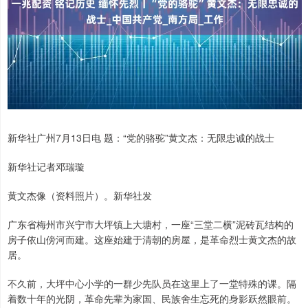
新华社广州7月13日电 题：“党的骆驼”黄文杰：无限忠诚的战士
新华社记者邓瑞璇
黄文杰像（资料照片）。新华社发
广东省梅州市兴宁市大坪镇上大塘村，一座“三堂二横”泥砖瓦结构的
房子依山傍河而建。这座始建于清朝的房屋，是革命烈士黄文杰的故
居。
不久前，大坪中心小学的一群少先队员在这里上了一堂特殊的课。隔
着数十年的光阴，革命先辈为家国、民族舍生忘死的身影跃然眼前。