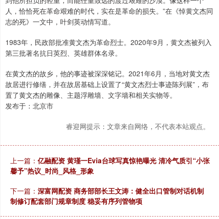
到他所担负的轻重，而能任重致远的渡过艰难的沙漠。像这样一个
人，恰恰死在革命艰难的时代，实在是革命的损失。”在《悼黄文杰同
志的死》一文中，叶剑英动情写道。
1983年，民政部批准黄文杰为革命烈士。2020年9月，黄文杰被列入
第三批著名抗日英烈、英雄群体名录。
在黄文杰的故乡，他的事迹被深深铭记。2021年6月，当地对黄文杰
故居进行修缮，并在故居基础上设置了“黄文杰烈士事迹陈列展”，布
置了黄文杰的雕像、主题浮雕墙、文字墙和相关实物等。
发布于：北京市
睿迎网提示：文章来自网络，不代表本站观点。
上一篇：
亿融配资 黄瑾一Evia台球写真惊艳曝光 清冷气质引“小张
馨予”热议_时尚_风格_形象
下一篇：
深富网配资 商务部部长王文涛：健全出口管制对话机制
制修订配套部门规章制度 稳妥有序列管物项