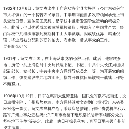
1902年10月6日，黄文杰出生于广东省兴宁县大坪区（今广东省兴宁
市大坪镇）的一个贫苦农民家庭。中学期间他曾多次带领同学走上街
头查禁日货、宣传爱国思想，是学校中反帝爱国学生运动的积极分
子。此后，他以优秀成绩被黄埔军校录取，并加入了中国共产党，经
由军校中共组织推荐到莫斯科中山大学就读。因成绩优异、精通俄
语，毕业后被分配到苏联的伯力、海参崴一带从事党的工作。
展开剩余64%
1931年，黄文杰回国，在上海从事党的秘密工作。此后，他辗转多
地，历任中共上海临时中央局代理书记、书记，中共中央长江局组织
部副部长、秘书长，中共中央南方局领导成员之一等，为开展党的组
织工作、恢复建设中共地方组织、指导开展抗日民族统一战线工作等
不懈努力。
1938年10月12日，日军在惠阳大亚湾登陆，国民党军队不战而逃，次
日惠州沦陷，广州形势危急。南方局特派黄文杰到广州指导广东省委
应对这一事变。黄文杰当机立断，采取应急措施，作出“省委机关和八
路军广州办事处迁往粤北”“广州市委留下组织部长陆新率领部分党员
坚持地下斗争”等决定。此后，他日夜操劳落实，直至日军占领广州前
夕才撤离。