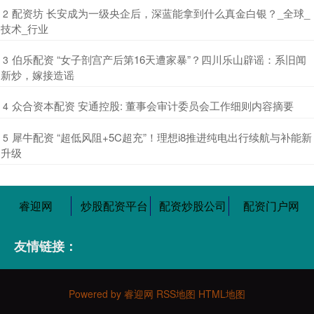
​配资坊 长安成为一级央企后，深蓝能拿到什么真金白银？_全球_
2
技术_行业
​伯乐配资 “女子剖宫产后第16天遭家暴”？四川乐山辟谣：系旧闻
3
新炒，嫁接造谣
​众合资本配资 安通控股: 董事会审计委员会工作细则内容摘要
4
​犀牛配资 “超低风阻+5C超充”！理想i8推进纯电出行续航与补能新
5
升级
睿迎网
炒股配资平台
配资炒股公司
配资门户网
友情链接：
Powered by
睿迎网
RSS地图
HTML地图