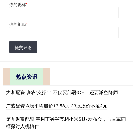
你的昵称
*
你的邮箱
*
提交评论
热点资讯
大咖配资 班农“支招”：不仅要部署ICE，还要派空降师...
广盛配资 A股平均股价13.58元 23股股价不足2元
第九财富配资 宇树王兴兴亮相小米SU7发布会，与雷军同
框探讨人机协作