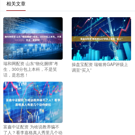
相关文章
瑞和网配资 山东“物化捆绑”考
操盘宝配资 瑞银将GAP评级上
生，300分包上本科，不是笑
调至“买入”
话，是忽悠！
富鑫中证配资 为啥说教养骗不
了人？看李嘉格真人秀里几个动