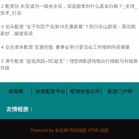
​配资坊 长安成为一级央企后，深蓝能拿到什么真金白银？_全球_
2
技术_行业
​伯乐配资 “女子剖宫产后第16天遭家暴”？四川乐山辟谣：系旧闻
3
新炒，嫁接造谣
​众合资本配资 安通控股: 董事会审计委员会工作细则内容摘要
4
​犀牛配资 “超低风阻+5C超充”！理想i8推进纯电出行续航与补能新
5
升级
睿迎网
炒股配资平台
配资炒股公司
配资门户网
友情链接：
Powered by
睿迎网
RSS地图
HTML地图