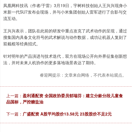
凤凰网科技讯（作者/于雷）3月19日，宇树科技创始人王兴兴现身小
米新一代SU7发布会现场，并与小米集团创始人雷军进行了合影与交
流互动。
王兴兴表示，团队在此前的研发中重点攻克了武术动作的呈现，通过
搜集国内具备文化符号的武术解说与动作数据，成功让机器人复刻了
双截棍等经典招式。
针对明年的产品演进与技术迭代，双方在现场公开向外界征集创新想
法，并对未来人机协作的更多落地场景表达了期待。
睿迎网提示：文章来自网络，不代表本站观点。
上一篇：
盈利通配资 全国政协委员郁瑞芬：建立分龄分段儿童食
品国标，严控糖盐油
下一篇：
广盛配资 A股平均股价13.58元 23股股价不足2元