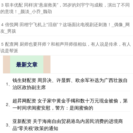
​联丰优配 同样演“悬崖救美”，35岁的刘宇宁与成毅，演出了不同
3
的意境！_颜淡_小乔_魏劭
​倍悦网 田栩宁飞机上“泪崩”？这场面比电视剧还刺激！_偶像_网
4
友_男孩
​配查网 厨师也要拜师？和相声拜师很相似，有人说是传承，有人
5
说是帮派
最新文章
钱生财配资 周异决、许显辉、欧余军补选为广西壮族自
1、
治区政协副主席
超昇网配资 女子家中黄金手镯和数十万元现金被偷，第
2、
一时间求闺蜜安慰，警方：是闺蜜偷的
亚新配资 关于海南自由贸易港岛内居民消费的进境商
3、
品“零关税”政策的通知