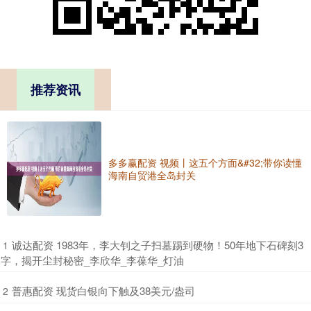
推荐资讯
多多赢配资 视频丨这五个方面&#32;带你读懂
海南自贸港全岛封关
​诚达配资 1983年，李大钊之子扫墓踢到硬物！50年地下石碑刻3
1
字，揭开尘封秘密_李欣华_李葆华_灯油
​普惠配资 现货白银向下触及38美元/盎司
2