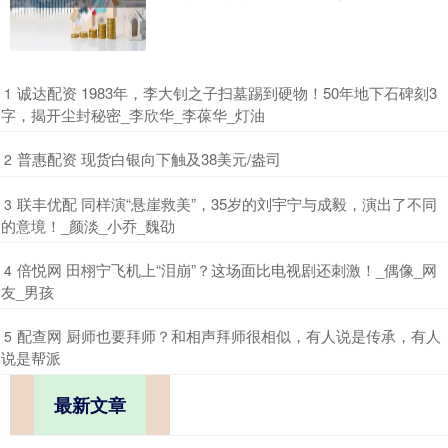
​诚达配资 1983年，李大钊之子扫墓踢到硬物！50年地下石碑刻3
1
字，揭开尘封秘密_李欣华_李葆华_灯油
​普惠配资 现货白银向下触及38美元/盎司
2
​联丰优配 同样演“悬崖救美”，35岁的刘宇宁与成毅，演出了不同
3
的意境！_颜淡_小乔_魏劭
​倍悦网 田栩宁飞机上“泪崩”？这场面比电视剧还刺激！_偶像_网
4
友_男孩
​配查网 厨师也要拜师？和相声拜师很相似，有人说是传承，有人
5
说是帮派
最新文章