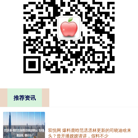
推荐资讯
双悦网 爆料鹿晗范丞丞林更新的司晓迪啥来
头？曾开播嫂嫂请讲，假料不少