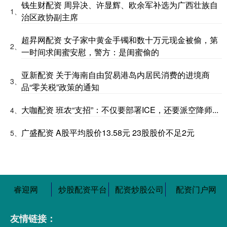
钱生财配资 周异决、许显辉、欧余军补选为广西壮族自
1、
治区政协副主席
超昇网配资 女子家中黄金手镯和数十万元现金被偷，第
2、
一时间求闺蜜安慰，警方：是闺蜜偷的
亚新配资 关于海南自由贸易港岛内居民消费的进境商
3、
品“零关税”政策的通知
大咖配资 班农“支招”：不仅要部署ICE，还要派空降师...
4、
广盛配资 A股平均股价13.58元 23股股价不足2元
5、
睿迎网
炒股配资平台
配资炒股公司
配资门户网
友情链接：